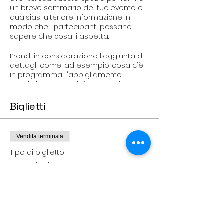
un breve sommario del tuo evento e
qualsiasi ulteriore informazione in
modo che i partecipanti possano
sapere che cosa li aspetta.
Prendi in considerazione l'aggiunta di
dettagli come, ad esempio, cosa c'è
in programma, l'abbigliamento
consigliato e altre informazioni
rilevanti che possano essere d'aiuto
agli ospiti. Per gli speaker che saranno
Biglietti
presenti all'evento, questa è un'ottima
opportunità per descrivere gli
argomenti trattati o includere una
Vendita terminata
breve biografia. Se l'evento è
concepito per un'audience specifica,
Tipo di biglietto
assicurati di farlo noto qui.
Ammissione generale
Questa è la tua opportunità per
Prezzo
emozionare i tuoi potenziali
80,00 €
partecipanti, perciò non aver paura di
mostrare la tua personalità e il tuo
entusiasmo! Incoraggia i visitatori a